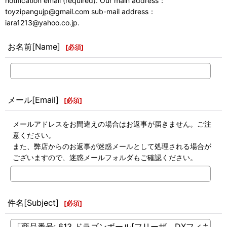
notification email (required). Our main address：
toyzipangujp@gmail.com sub-mail address：
iara1213@yahoo.co.jp.
お名前[Name]
[
必須
]
メール[Email]
[
必須
]
メールアドレスをお間違えの場合はお返事が届きません。ご注
意ください。
また、弊店からのお返事が迷惑メールとして処理される場合が
ございますので、迷惑メールフォルダもご確認ください。
件名[Subject]
[
必須
]