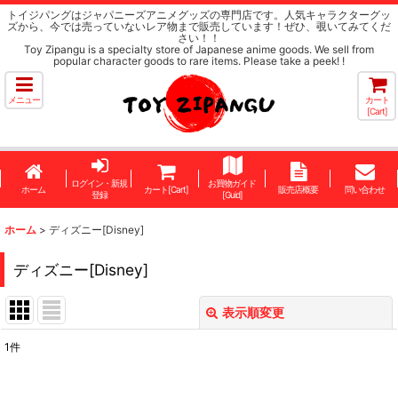
トイジパングはジャパニーズアニメグッズの専門店です。人気キャラクターグッ
ズから、今では売っていないレア物まで販売しています！ぜひ、覗いてみてくだ
さい！！
Toy Zipangu is a specialty store of Japanese anime goods. We sell from
popular character goods to rare items. Please take a peek! !
メニュー
カート
[Cart]
ログイン・新規
お買物ガイド
ホーム
カート[Cart]
販売店概要
問い合わせ
登録
[Guid]
ホーム
>
ディズニー[Disney]
ディズニー[Disney]
表示順変更
閉じる
1
件
表示数
: