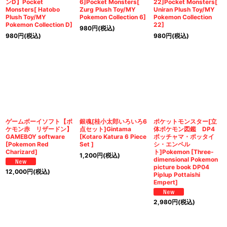
ンD】Pocket
6]Pocket Monsters[
22]Pocket Monsters[
Monsters[ Hatobo
Zurg Plush Toy/MY
Uniran Plush Toy/MY
Plush Toy/MY
Pokemon Collection 6]
Pokemon Collection
Pokemon Collection D]
22]
980
円
(税込)
980
円
(税込)
980
円
(税込)
ゲームボーイソフト【ポ
銀魂[桂小太郎いろいろ6
ポケットモンスター[立
ケモン赤 リザードン】
点セット]Gintama
体ポケモン図鑑 DP4
GAMEBOY software
[Kotaro Katura 6 Piece
ポッチャマ・ポッタイ
[Pokemon Red
Set ]
シ・エンペル
Charizard]
ト]Pokemon [Three-
1,200
円
(税込)
dimensional Pokemon
picture book DP04
12,000
円
(税込)
Piplup Pottaishi
Empert]
2,980
円
(税込)