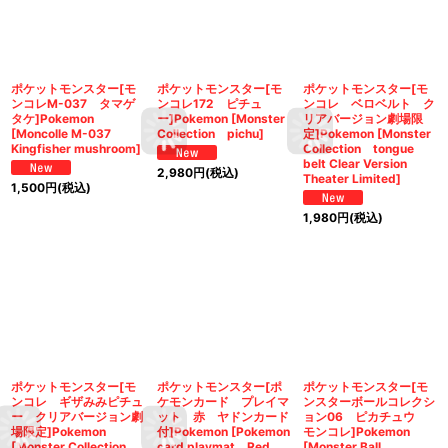
ポケットモンスター[モ
ポケットモンスター[モ
ポケットモンスター[モ
ンコレM-037 タマゲ
ンコレ172 ピチュ
ンコレ ベロベルト ク
タケ]Pokemon
ー]Pokemon [Monster
リアバージョン劇場限
[Moncolle M-037
Collection pichu]
定]Pokemon [Monster
Kingfisher mushroom]
Collection tongue
belt Clear Version
2,980
円
(税込)
Theater Limited]
1,500
円
(税込)
1,980
円
(税込)
ポケットモンスター[モ
ポケットモンスター[ポ
ポケットモンスター[モ
ンコレ ギザみみピチュ
ケモンカード プレイマ
ンスターボールコレクシ
ー クリアバージョン劇
ット 赤 ヤドンカード
ョン06 ピカチュウ
場限定]Pokemon
付]Pokemon [Pokemon
モンコレ]Pokemon
[Monster Collection
card playmat Red
[Monster Ball