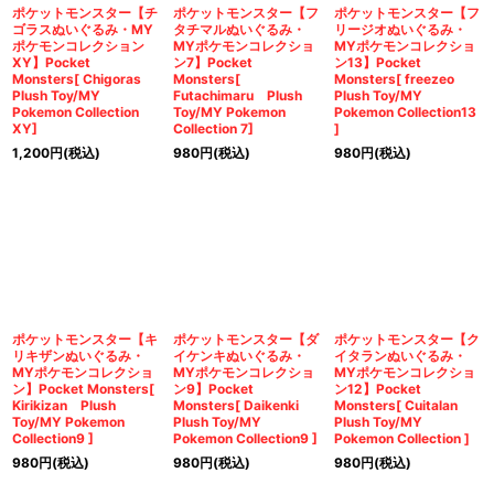
ポケットモンスター【チ
ポケットモンスター【フ
ポケットモンスター【フ
ゴラスぬいぐるみ・MY
タチマルぬいぐるみ・
リージオぬいぐるみ・
ポケモンコレクション
MYポケモンコレクショ
MYポケモンコレクショ
XY】Pocket
ン7】Pocket
ン13】Pocket
Monsters[ Chigoras
Monsters[
Monsters[ freezeo
Plush Toy/MY
Futachimaru Plush
Plush Toy/MY
Pokemon Collection
Toy/MY Pokemon
Pokemon Collection13
XY]
Collection 7]
]
1,200
円
(税込)
980
円
(税込)
980
円
(税込)
ポケットモンスター【キ
ポケットモンスター【ダ
ポケットモンスター【ク
リキザンぬいぐるみ・
イケンキぬいぐるみ・
イタランぬいぐるみ・
MYポケモンコレクショ
MYポケモンコレクショ
MYポケモンコレクショ
ン】Pocket Monsters[
ン9】Pocket
ン12】Pocket
Kirikizan Plush
Monsters[ Daikenki
Monsters[ Cuitalan
Toy/MY Pokemon
Plush Toy/MY
Plush Toy/MY
Collection9 ]
Pokemon Collection9 ]
Pokemon Collection ]
980
円
(税込)
980
円
(税込)
980
円
(税込)