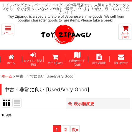
トイジパングはジャパニーズアニメグッズの専門店です。人気キャラクターグッ
ズから、今では売っていないレア物まで販売しています！ぜひ、覗いてみてくだ
さい！！
Toy Zipangu is a specialty store of Japanese anime goods. We sell from
popular character goods to rare items. Please take a peek! !
メニュー
カート
[Cart]
ログイン・新規
お買物ガイド
ホーム
カート[Cart]
販売店概要
問い合わせ
登録
[Guid]
ホーム
>
中古・非常に良い [Used/Very Good]
中古・非常に良い [Used/Very Good]
表示順変更
閉じる
109
件
表示数
:
1
2
次
»