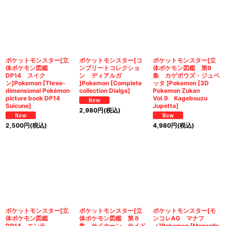
ポケットモンスター[立
ポケットモンスター[コ
ポケットモンスター[立
体ポケモン図鑑
ンプリートコレクショ
体ポケモン図鑑 第9
DP14 スイク
ン ディアルガ
集 カゲボウズ・ジュペ
ン]Pokemon [Three-
]Pokemon [Complete
ッタ ]Pokemon [3D
dimensional Pokémon
collection Dialga]
Pokemon Zukan
picture book DP14
Vol.9 Kagebouzu
Suicune]
Jupetta]
2,980
円
(税込)
2,500
円
(税込)
4,980
円
(税込)
ポケットモンスター[立
ポケットモンスター[立
ポケットモンスター[モ
体ポケモン図鑑
体ポケモン図鑑 第８
ンコレAG マナフ
DP14 エンテ
集 サイホーン サイド
ィ]Pokemon [Moncolle