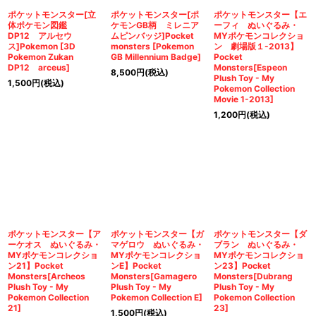
ポケットモンスター[立
ポケットモンスター[ポ
ポケットモンスター【エ
体ポケモン図鑑
ケモンGB柄 ミレニア
ーフィ ぬいぐるみ・
DP12 アルセウ
ムピンバッジ]Pocket
MYポケモンコレクショ
ス]Pokemon [3D
monsters [Pokemon
ン 劇場版１-2013】
Pokemon Zukan
GB Millennium Badge]
Pocket
DP12 arceus]
Monsters[Espeon
8,500
円
(税込)
Plush Toy - My
1,500
円
(税込)
Pokemon Collection
Movie 1-2013]
1,200
円
(税込)
ポケットモンスター【ア
ポケットモンスター【ガ
ポケットモンスター【ダ
ーケオス ぬいぐるみ・
マゲロウ ぬいぐるみ・
ブラン ぬいぐるみ・
MYポケモンコレクショ
MYポケモンコレクショ
MYポケモンコレクショ
ン21】Pocket
ンE】Pocket
ン23】Pocket
Monsters[Archeos
Monsters[Gamagero
Monsters[Dubrang
Plush Toy - My
Plush Toy - My
Plush Toy - My
Pokemon Collection
Pokemon Collection E]
Pokemon Collection
21]
23]
1,500
円
(税込)