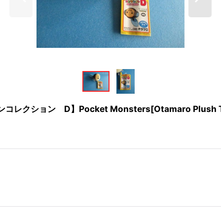
ocket Monsters[Otamaro Plush Toy/MY Po