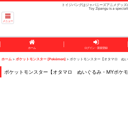
トイジパングはジャパニーズアニメグッズ
Toy Zipangu is a specialt
メニュー
ホーム
ログイン・新規登録
ホーム
>
ポケットモンスター [Pokémon]
>
ポケットモンスター【オタマロ ぬいぐるみ・MYポケ
ポケットモンスター【オタマロ ぬいぐるみ・MYポケモンコレクション D】Po