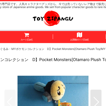
の専門店です。人気キャラクターグッズから、今では売っていないレア物まで販売
y store of Japanese anime goods. We sell from popular character goods to rare it
カート[Cart]
お買物ガイド[Guid]
モンコレクション D】Pocket Monsters[Otamaro Plush Toy/MY Pokemon C
cket Monsters[Otamaro Plush Toy/MY Poke