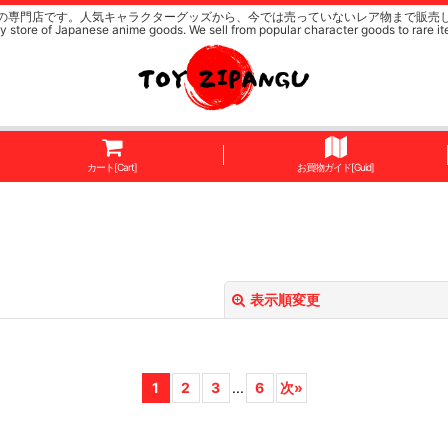
の専門店です。人気キャラクターグッズから、今では売っていないレア物まで販売
y store of Japanese anime goods. We sell from popular character goods to rare it
カート[Cart]
お買物ガイド[Guid]
表示順変更
1
2
3
...
6
次
»