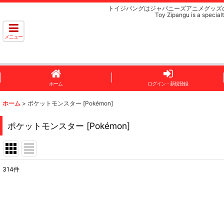
トイジパングはジャパニーズアニメグッズ
Toy Zipangu is a specialt
メニュー
ホーム
ログイン・新規登録
ホーム
>
ポケットモンスター [Pokémon]
ポケットモンスター [Pokémon]
314
件
表示数
:
並び順
: