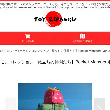
の専門店です。人気キャラクターグッズから、今では売っていないレア物まで販売
y store of Japanese anime goods. We sell from popular character goods to rare it
カート[Cart]
お買物ガイド[Guid]
ケモンコレクション 旅立ちの仲間たち】Pocket Monsters[Venusaur Plush Toy - 
立ちの仲間たち】Pocket Monsters[Venusaur Plush