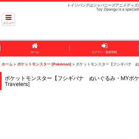
トイジパングはジャパニーズアニメグッズ
Toy Zipangu is a specialt
メニュー
ホーム
ログイン・新規登録
ホーム
>
ポケットモンスター [Pokémon]
>
ポケットモンスター【フシギバナ ぬいぐるみ・MYポ
ポケットモンスター【フシギバナ ぬいぐるみ・MYポケモンコレクション 旅
Travelers]