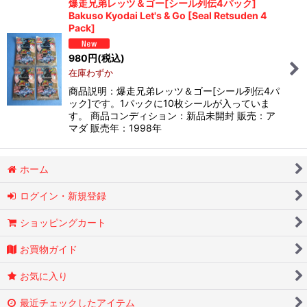
爆走兄弟レッツ＆ゴー[シール列伝4パック]
Bakuso Kyodai Let's & Go [Seal Retsuden 4
並び順
:
Pack]
980
円
(税込)
絞り込む
在庫わずか
商品説明：爆走兄弟レッツ＆ゴー[シール列伝4パ
ック]です。1パックに10枚シールが入っていま
す。 商品コンディション：新品未開封 販売：ア
マダ 販売年：1998年
ホーム
ログイン・新規登録
ショッピングカート
お買物ガイド
お気に入り
最近チェックしたアイテム