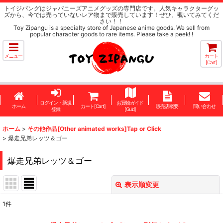
トイジパングはジャパニーズアニメグッズの専門店です。人気キャラクターグッ
ズから、今では売っていないレア物まで販売しています！ぜひ、覗いてみてくだ
さい！！
Toy Zipangu is a specialty store of Japanese anime goods. We sell from
popular character goods to rare items. Please take a peek! !
メニュー
カート
[Cart]
ログイン・新規
お買物ガイド
ホーム
カート[Cart]
販売店概要
問い合わせ
登録
[Guid]
ホーム
>
その他作品[Other animated works]Tap or Click
>
爆走兄弟レッツ＆ゴー
爆走兄弟レッツ＆ゴー
表示順変更
閉じる
1
件
表示数
: