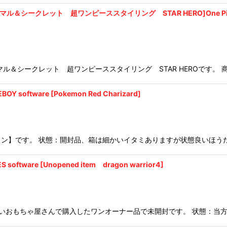
ト 超ワンピーススタイリング STAR HERO]One Piece [Portgas D 
ル＆シークレット 超ワンピーススタイリング STAR HEROです。 
ware [Pokemon Red Charizard]
ン】です。 状態：開封品、箱は細かいイタミありますが状態良いほう
e [Unopened item dragon warrior4]
いおもちゃ屋さんで購入したワンオーナー品で未開封です。 状態：当