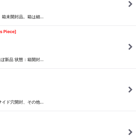
：箱未開封品。箱は細…
Piece]
ぼ新品 状態：箱開封…
サイド穴開封、その他…