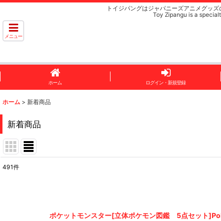
トイジパングはジャパニーズアニメグッズ
Toy Zipangu is a specialt
メニュー
ホーム
ログイン・新規登録
ホーム
>
新着商品
新着商品
491
件
表示数
:
並び順
:
ポケットモンスター[立体ポケモン図鑑 5点セット]Pokemon [Thre