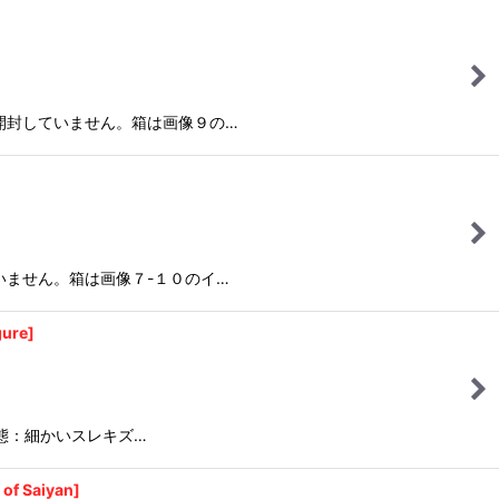
開封していません。箱は画像９の…
いません。箱は画像７-１０のイ…
ure]
態：細かいスレキズ…
 Saiyan]