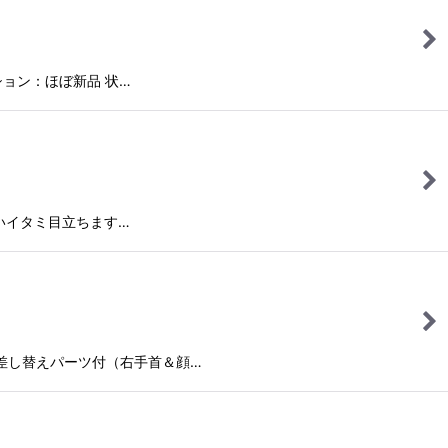
ョン：ほぼ新品 状…
いイタミ目立ちます…
。差し替えパーツ付（右手首＆顔…