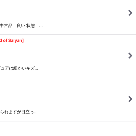
中古品 良い 状態：…
f Saiyan]
ギュアは細かいキズ…
見られますが目立っ…