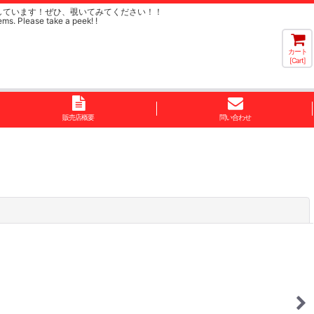
しています！ぜひ、覗いてみてください！！
ems. Please take a peek! !
カート
[Cart]
販売店概要
問い合わせ
閉じる