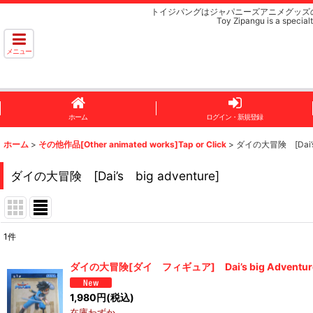
トイジパングはジャパニーズアニメグッズ
Toy Zipangu is a specialt
メニュー
ホーム
ログイン・新規登録
ホーム
>
その他作品[Other animated works]Tap or Click
>
ダイの大冒険 [Dai’s 
ダイの大冒険 [Dai’s big adventure]
1
件
表示数
:
ダイの大冒険[ダイ フィギュア] Dai’s big Adventure [D
並び順
:
1,980
円
(税込)
在庫わずか