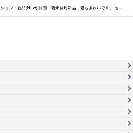
ョン：新品[New] 状態：箱未開封新品、箱もきれいです。 セ…