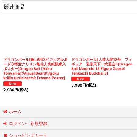
関連商品
ドラゴンボール[鳥山明◎ビジュアルボ
ドラゴンボール[人造人間18号 フィ
ード◎悟空クリリン亀仙人表紙額縁入
ギュア 造形天下一武道会3]Dragon
ポスター]Dragon Ball [Akira
Ball [Android 18 Figure Zoukei
Toriyama◎Visual Board◎goku
Tenkaichi Budokai 3]
krillin turtle hermit Framed Poster]
5,980
円
(税込)
2,980
円
(税込)
ホーム
ログイン・新規登録
ショッピングカート