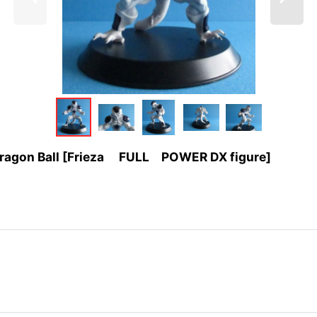
ll [Frieza FULL POWER DX figure]