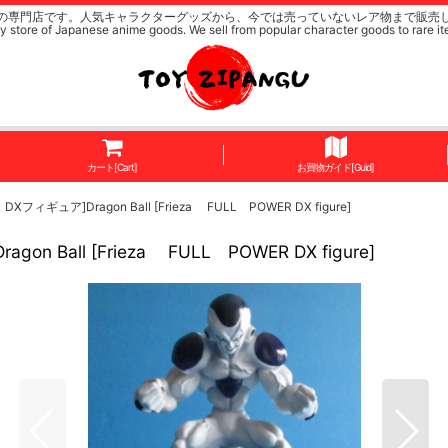
の専門店です。人気キャラクターグッズから、今では売っていないレア物まで販売
y store of Japanese anime goods. We sell from popular character goods to rare it
カート[Cart]
お買物ガイド[Guid]
ア]Dragon Ball [Frieza FULL POWER DX figure]
ll [Frieza FULL POWER DX figure]