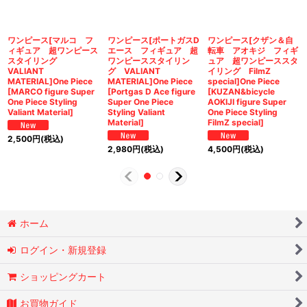
ワンピース[マルコ フ
ワンピース[ポートガスD
ワンピース[クザン＆自
ィギュア 超ワンピース
エース フィギュア 超
転車 アオキジ フィギ
スタイリング
ワンピーススタイリン
ュア 超ワンピーススタ
VALIANT
グ VALIANT
イリング FilmZ
MATERIAL]One Piece
MATERIAL]One Piece
special]One Piece
[MARCO figure Super
[Portgas D Ace figure
[KUZAN&bicycle
One Piece Styling
Super One Piece
AOKIJI figure Super
Valiant Material]
Styling Valiant
One Piece Styling
Material]
FilmZ special]
2,500
円
(税込)
2,980
円
(税込)
4,500
円
(税込)
ホーム
ログイン・新規登録
ショッピングカート
お買物ガイド