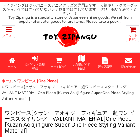
トイジパングはジャパニーズアニメグッズの専門店です。人気キャラクターグッ
ズから、今では売っていないレア物まで販売しています！ぜひ、覗いてみてくだ
さい！！
Toy Zipangu is a specialty store of Japanese anime goods. We sell from
popular character goods to rare items. Please take a peek! !
メニュー
カート
[Cart]
ログイン・新規
お買物ガイド
ホーム
カート[Cart]
販売店概要
問い合わせ
登録
[Guid]
ホーム
>
ワンピース [One Piece]
>
ワンピース[クザン アオキジ フィギュア 超ワンピーススタイリング
VALIANT MATERIAL]One Piece [Kuzan Aokiji figure Super One Piece Styling
Valiant Material]
ワンピース[クザン アオキジ フィギュア 超ワンピ
ーススタイリング VALIANT MATERIAL]One Piece
[Kuzan Aokiji figure Super One Piece Styling Valiant
Material]