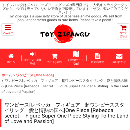
トイジパングはジャパニーズアニメグッズの専門店です。人気キャラクターグッ
ズから、今では売っていないレア物まで販売しています！ぜひ、覗いてみてくだ
さい！！
Toy Zipangu is a specialty store of Japanese anime goods. We sell from
popular character goods to rare items. Please take a peek! !
メニュー
カート
[Cart]
ログイン・新規
お買物ガイド
ホーム
カート[Cart]
販売店概要
問い合わせ
登録
[Guid]
ホーム
>
ワンピース [One Piece]
>
ワンピース[レベッカ フィギュア 超ワンピーススタイリング 愛と情熱の国
へ]One Piece [Rebecca secret Figure Super One Piece Styling To the Land
of Love and Passion]
ワンピース[レベッカ フィギュア 超ワンピーススタ
イリング 愛と情熱の国へ]One Piece [Rebecca
secret Figure Super One Piece Styling To the Land
of Love and Passion]