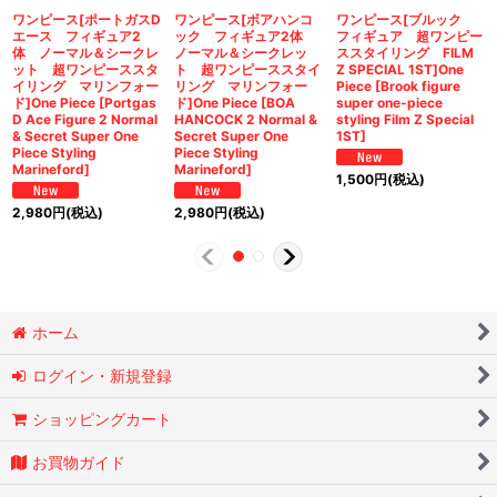
ワンピース[ポートガスD
ワンピース[ボアハンコ
ワンピース[ブルック
エース フィギュア2
ック フィギュア2体
フィギュア 超ワンピー
体 ノーマル＆シークレ
ノーマル＆シークレッ
ススタイリング FILM
ット 超ワンピーススタ
ト 超ワンピーススタイ
Z SPECIAL 1ST]One
イリング マリンフォー
リング マリンフォー
Piece [Brook figure
ド]One Piece [Portgas
ド]One Piece [BOA
super one-piece
D Ace Figure 2 Normal
HANCOCK 2 Normal &
styling Film Z Special
& Secret Super One
Secret Super One
1ST]
Piece Styling
Piece Styling
Marineford]
Marineford]
1,500
円
(税込)
2,980
円
(税込)
2,980
円
(税込)
ホーム
ログイン・新規登録
ショッピングカート
お買物ガイド