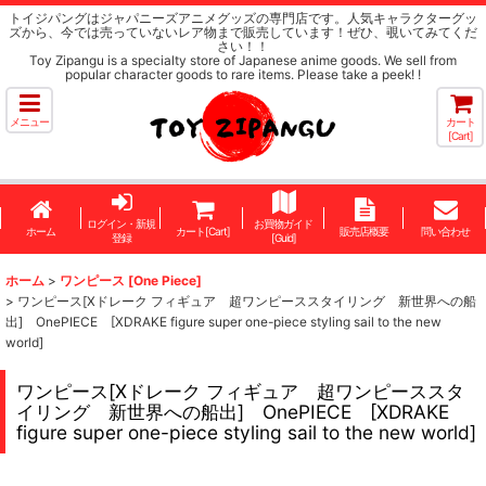
トイジパングはジャパニーズアニメグッズの専門店です。人気キャラクターグッ
ズから、今では売っていないレア物まで販売しています！ぜひ、覗いてみてくだ
さい！！
Toy Zipangu is a specialty store of Japanese anime goods. We sell from
popular character goods to rare items. Please take a peek! !
メニュー
カート
[Cart]
ログイン・新規
お買物ガイド
ホーム
カート[Cart]
販売店概要
問い合わせ
登録
[Guid]
ホーム
>
ワンピース [One Piece]
>
ワンピース[Xドレーク フィギュア 超ワンピーススタイリング 新世界への船
出] OnePIECE [XDRAKE figure super one-piece styling sail to the new
world]
ワンピース[Xドレーク フィギュア 超ワンピーススタ
イリング 新世界への船出] OnePIECE [XDRAKE
figure super one-piece styling sail to the new world]