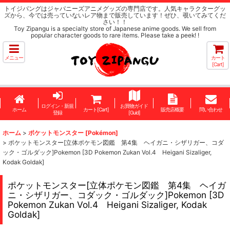
トイジパングはジャパニーズアニメグッズの専門店です。人気キャラクターグッ
ズから、今では売っていないレア物まで販売しています！ぜひ、覗いてみてくだ
さい！！
Toy Zipangu is a specialty store of Japanese anime goods. We sell from
popular character goods to rare items. Please take a peek! !
メニュー
カート
[Cart]
ログイン・新規
お買物ガイド
ホーム
カート[Cart]
販売店概要
問い合わせ
登録
[Guid]
ホーム
>
ポケットモンスター [Pokémon]
>
ポケットモンスター[立体ポケモン図鑑 第4集 ヘイガニ・シザリガー、コダ
ック・ゴルダック]Pokemon [3D Pokemon Zukan Vol.4 Heigani Sizaliger,
Kodak Goldak]
ポケットモンスター[立体ポケモン図鑑 第4集 ヘイガ
ニ・シザリガー、コダック・ゴルダック]Pokemon [3D
Pokemon Zukan Vol.4 Heigani Sizaliger, Kodak
Goldak]