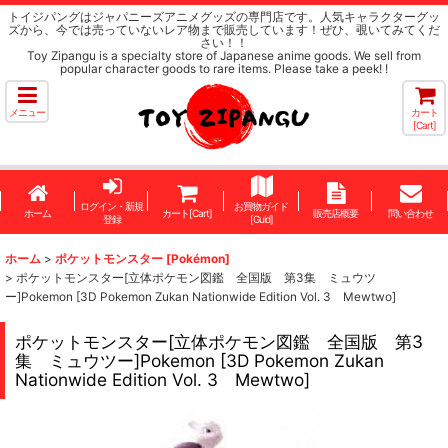
トイジパングはジャパニーズアニメグッズの専門店です。人気キャラクターグッ
ズから、今では売っていないレア物まで販売しています！ぜひ、覗いてみてくだ
さい！！
Toy Zipangu is a specialty store of Japanese anime goods. We sell from
popular character goods to rare items. Please take a peek! !
メニュー
カート
[Cart]
ログイン・新規
お買物ガイド
ホーム
カート[Cart]
販売店概要
問い合わせ
登録
[Guid]
ホーム
>
ポケットモンスター [Pokémon]
>
ポケットモンスター[立体ポケモン図鑑 全国版 第3集 ミュウツ
ー]Pokemon [3D Pokemon Zukan Nationwide Edition Vol. 3 Mewtwo]
ポケットモンスター[立体ポケモン図鑑 全国版 第3
集 ミュウツー]Pokemon [3D Pokemon Zukan
Nationwide Edition Vol. 3 Mewtwo]