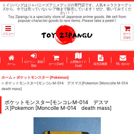
トイジパングはジャパニーズアニメグッズの専門店です。人気キャラクターグッ
ズから、今では売っていないレア物まで販売しています！ぜひ、覗いてみてくだ
さい！！
Toy Zipangu is a specialty store of Japanese anime goods. We sell from
popular character goods to rare items. Please take a peek! !
メニュー
カート
[Cart]
ログイン・新規
お買物ガイド
ホーム
カート[Cart]
販売店概要
問い合わせ
登録
[Guid]
ホーム
>
ポケットモンスター [Pokémon]
>
ポケットモンスター[モンコレM-014 デスマス]Pokemon [Moncolle M-014
death mass]
ポケットモンスター[モンコレM-014 デスマ
ス]Pokemon [Moncolle M-014 death mass]