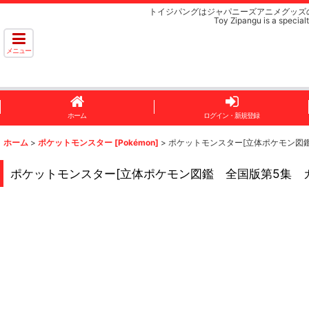
トイジパングはジャパニーズアニメグッズ
Toy Zipangu is a specialt
メニュー
ホーム
ログイン・新規登録
ホーム
>
ポケットモンスター [Pokémon]
>
ポケットモンスター[立体ポケモン図鑑 全国版第
ポケットモンスター[立体ポケモン図鑑 全国版第5集 カイオーガ ]P