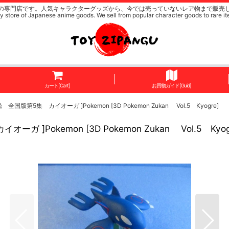
の専門店です。人気キャラクターグッズから、今では売っていないレア物まで販売
y store of Japanese anime goods. We sell from popular character goods to rare it
カート[Cart]
お買物ガイド[Guid]
5集 カイオーガ ]Pokemon [3D Pokemon Zukan Vol.5 Kyogre]
okemon [3D Pokemon Zukan Vol.5 Kyog